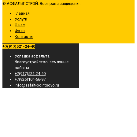
© АСФАЛЬТ-СТРОЙ. Все права защищены.
Главная
Услуги
О нас
Фото
Контакты
+7(917)521-24-40
Укладка асфальта,
благоустройство, земляные
работы
+7(917)521-24-40
+7(926)104-56-97
info@asfalt-odintsovo.ru