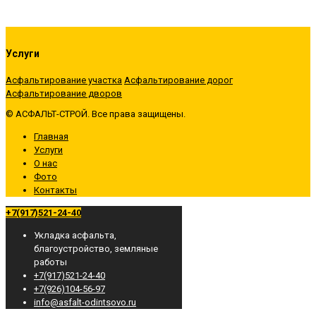
Услуги
Асфальтирование участка
Асфальтирование дорог
Асфальтирование дворов
© АСФАЛЬТ-СТРОЙ. Все права защищены.
Главная
Услуги
О нас
Фото
Контакты
+7(917)521-24-40
Укладка асфальта,
благоустройство, земляные
работы
+7(917)521-24-40
+7(926)104-56-97
info@asfalt-odintsovo.ru