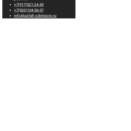
+7(917)521-24-40
+7(926)104-56-97
info@asfalt-odintsovo.ru